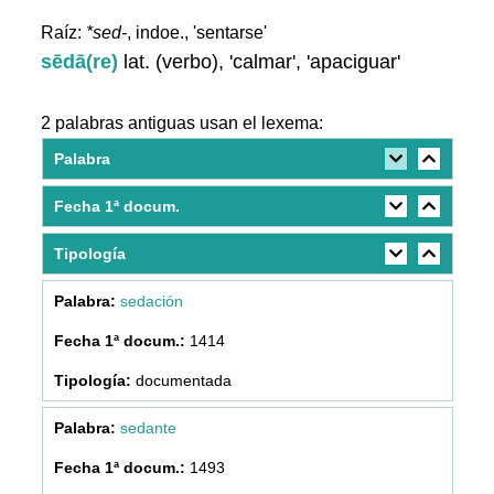
Raíz:
*sed-
, indoe., 'sentarse'
sēdā(re)
lat. (verbo), 'calmar', 'apaciguar'
2 palabras antiguas usan el lexema:
Palabra
Fecha 1ª docum.
Tipología
sedación
1414
documentada
sedante
1493