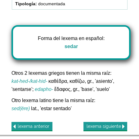
documentada
Forma del lexema en español:
sedar
Otros 2 lexemas griegos tienen la misma raíz:
kat-hed-/kat-hid-
καθέδρα, καθίζω, gr., 'asiento',
'sentarse';
edapho-
ἔδαφος, gr., 'base', 'suelo'
Otro lexema latino tiene la misma raíz:
sed(ēre)
lat., 'estar sentado'
lexema
anterior
lexema
siguiente