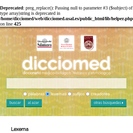
Deprecated
: preg_replace(): Passing null to parameter #3 ($subject) of
type array|string is deprecated in
/home/dicciomed/web/dicciomed.usal.es/public_html/lib/helper.php
on line
425
diccionario
médico-biológico, histórico y etimológico
palabras
lexemas
sufijos
creadores
buscar
al azar
otras búsquedas
Lexema