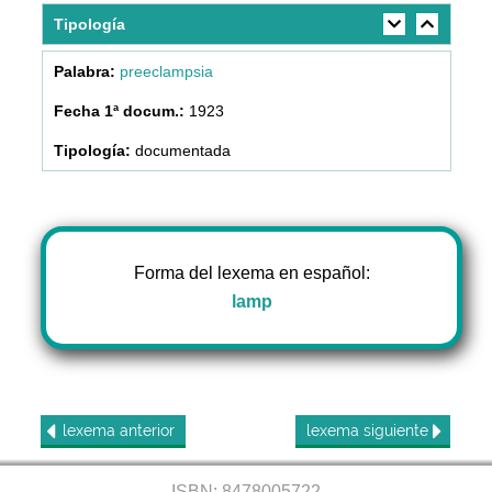
Tipología
preeclampsia
1923
documentada
Forma del lexema en español:
lamp
lexema
anterior
lexema
siguiente
ISBN: 8478005722