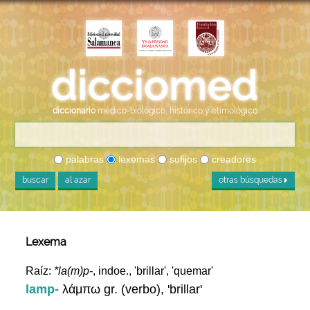
diccionario
médico-biológico, histórico y etimológico
palabras
lexemas
sufijos
creadores
buscar
al azar
otras búsquedas
Lexema
Raíz:
*la(m)p-
, indoe., 'brillar', 'quemar'
lamp-
λάμπω gr. (verbo), 'brillar'