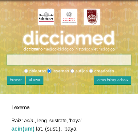
diccionario
médico-biológico, histórico y etimológico
palabras
lexemas
sufijos
creadores
buscar
al azar
otras búsquedas
Lexema
Raíz:
acin-
, leng. sustrato, 'baya'
acin(um)
lat. (sust.), 'baya'