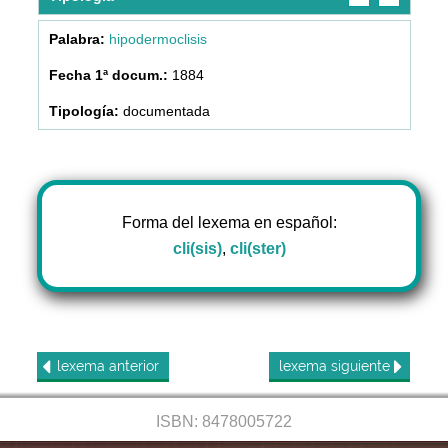
hipodermoclisis
1884
documentada
Forma del lexema en español:
cli(sis)
,
cli(ster)
lexema
anterior
lexema
siguiente
ISBN: 8478005722