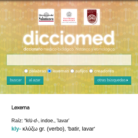
diccionario
médico-biológico, histórico y etimológico
palabras
lexemas
sufijos
creadores
buscar
al azar
otras búsquedas
Lexema
Raíz:
*klū-d-
, indoe., 'lavar'
kly-
κλύζω gr. (verbo), 'batir, lavar'