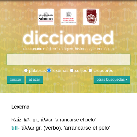
diccionario
médico-biológico, histórico y etimológico
palabras
lexemas
sufijos
creadores
buscar
al azar
otras búsquedas
Lexema
Raíz:
till-
, gr., τίλλω, 'arrancarse el pelo'
till-
τίλλω gr. (verbo), 'arrancarse el pelo'