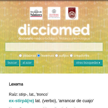
diccionario
médico-biológico, histórico y etimológico
palabras
lexemas
sufijos
creadores
buscar
al azar
otras búsquedas
Lexema
Raíz:
stirp-
, lat., 'tronco'
ex-stirpā(re)
lat. (verbo), 'arrancar de cuajo'