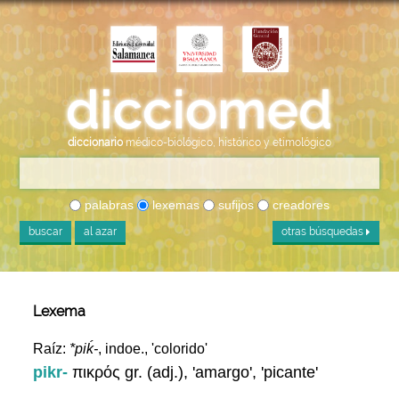
diccionario
médico-biológico, histórico y etimológico
palabras
lexemas
sufijos
creadores
buscar
al azar
otras búsquedas
Lexema
Raíz:
*piḱ-
, indoe., 'colorido'
pikr-
πικρός gr. (adj.), 'amargo', 'picante'