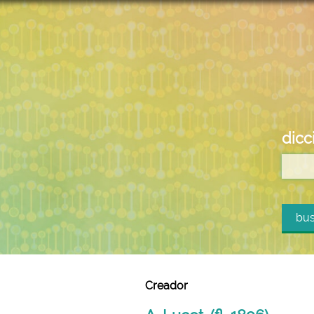
dicc
bus
Creador