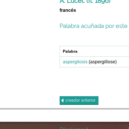
A. Lucet. (fl. 1896)
francés
Palabra acuñada por este 
Palabra
aspergilosis
(aspergillose)
creador
anterior