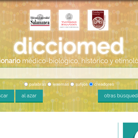
ionario
médico-biológico, histórico y etimol
palabras
lexemas
sufijos
creadores
car
al azar
otras búsque