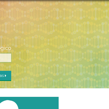
ógico
das