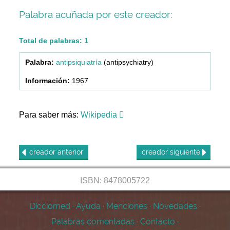
Palabra acuñada por este creador:
Total de palabras: 1
antipsiquiatría
(antipsychiatry)
1967
Para saber más:
Wikipedia
creador
anterior
creador
siguiente
ISBN: 8478005722
Dicciomed
·
Ayuda
·
Menciones
·
Novedades
·
Palabras comentadas
·
Contacto
·