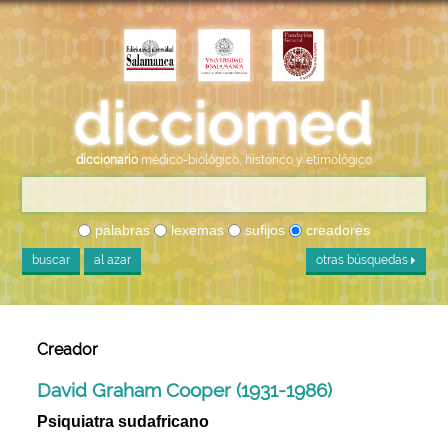
diccionario
médico-biológico, histórico y etimológico
palabras
lexemas
sufijos
creadores
buscar
al azar
otras búsquedas
Creador
David Graham Cooper (1931-1986)
Psiquiatra sudafricano