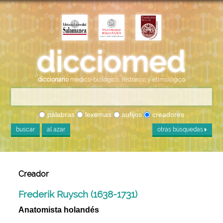
diccionario
médico-biológico, histórico y etimológico
palabras
lexemas
sufijos
creadores
buscar
al azar
otras búsquedas
Creador
Frederik Ruysch (1638-1731)
Anatomista holandés