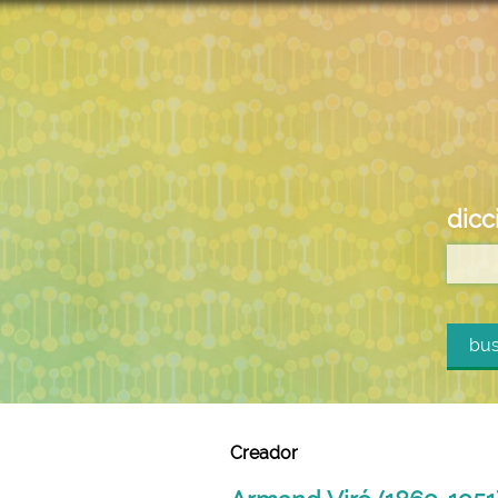
dicc
bus
Creador