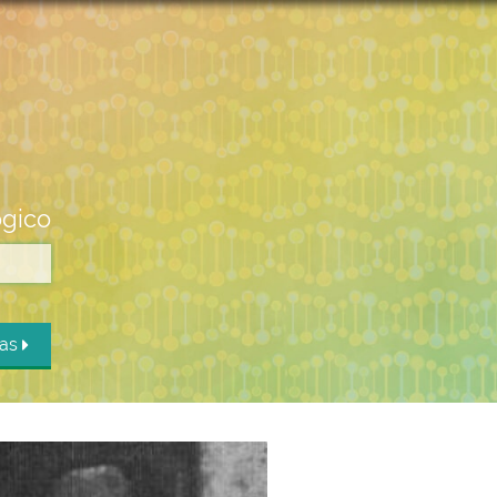
ógico
das