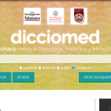
ionario
médico-biológico, histórico y etimol
palabras
lexemas
sufijos
creadores
car
al azar
otras búsque