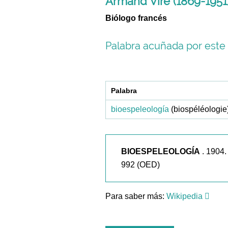
Armand Viré (1869-1951
Biólogo francés
Palabra acuñada por este 
Palabra
bioespeleología
(biospéléologie
BIOESPELEOLOGÍA
. 1904
992 (OED)
Para saber más:
Wikipedia