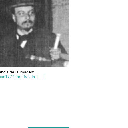
ncia de la imagen:
eos1777.free.fr/cata_l...