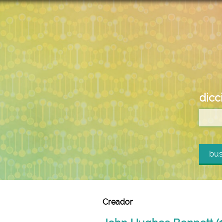
dicc
bus
Creador