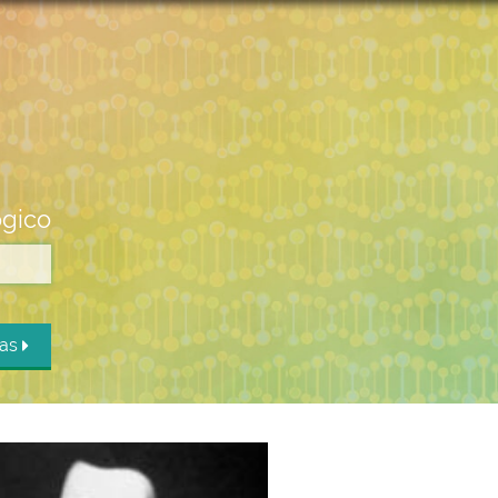
ógico
das