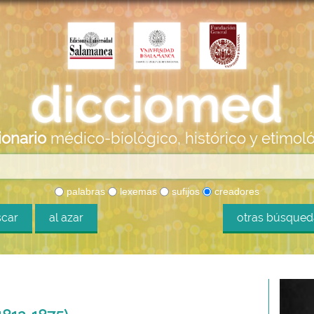
ionario
médico-biológico, histórico y etimol
palabras
lexemas
sufijos
creadores
car
al azar
otras búsque