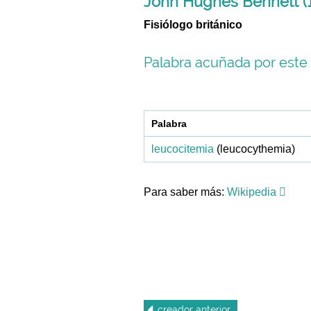
John Hughes Bennett (1
Fisiólogo británico
Palabra acuñada por este 
Palabra
leucocitemia
(leucocythemia)
Para saber más:
Wikipedia
creador
anterior