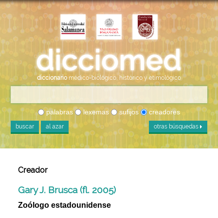
diccionario
médico-biológico, histórico y etimológico
palabras
lexemas
sufijos
creadores
buscar
al azar
otras búsquedas
Creador
Gary J. Brusca (fl. 2005)
Zoólogo estadounidense