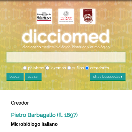
diccionario
médico-biológico, histórico y etimológico
palabras
lexemas
sufijos
creadores
buscar
al azar
otras búsquedas
Creador
Pietro Barbagallo (fl. 1897)
Microbiólogo italiano