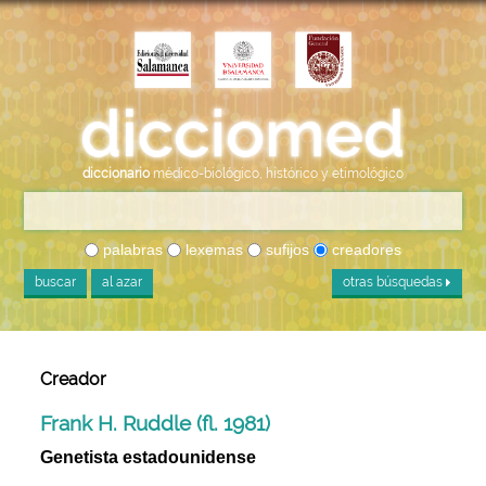
diccionario
médico-biológico, histórico y etimológico
palabras
lexemas
sufijos
creadores
buscar
al azar
otras búsquedas
Creador
Frank H. Ruddle (fl. 1981)
Genetista estadounidense