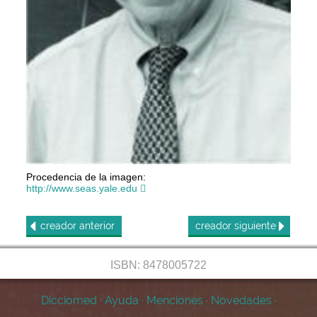
Procedencia de la imagen:
http://www.seas.yale.edu
creador
anterior
creador
siguiente
ISBN: 8478005722
Dicciomed
·
Ayuda
·
Menciones
·
Novedades
·