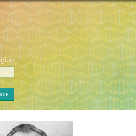
ógico
das