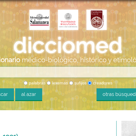
ionario
médico-biológico, histórico y etimol
palabras
lexemas
sufijos
creadores
car
al azar
otras búsque