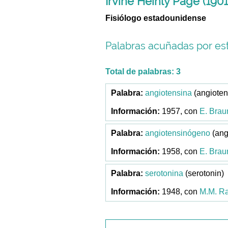
Irvine Heinly Page (1901
Fisiólogo estadounidense
Palabras acuñadas por est
Total de palabras: 3
angiotensina
(angioten
1957, con
E. Bra
angiotensinógeno
(ang
1958, con
E. Bra
serotonina
(serotonin)
1948, con
M.M. Ra