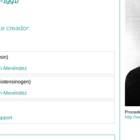
-1991)
e creador:
sin)
un-Menéndez
iotensinogen)
un-Menéndez
Procede
http://
pport