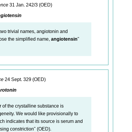
ence
31 Jan. 242/3 (OED)
giotensin
two trivial names, angiotonin and
ose the simplified name,
angiotensin
"
ce
24 Sept. 329 (OED)
rotonin
of the crystalline substance is
eneity. We would like provisionally to
ich indicates that its source is serum and
ausing constriction" (OED).