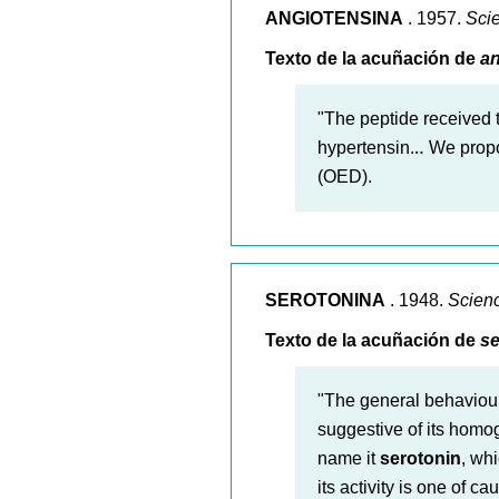
ANGIOTENSINA
. 1957.
Sci
Texto de la acuñación de
an
"The peptide received 
hypertensin.‥ We prop
(OED).
SEROTONINA
. 1948.
Scien
Texto de la acuñación de
se
"The general behaviour 
suggestive of its homog
name it
serotonin
, wh
its activity is one of c