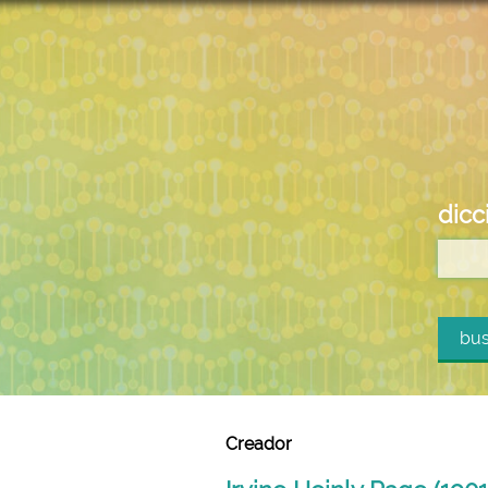
dicc
bus
Creador