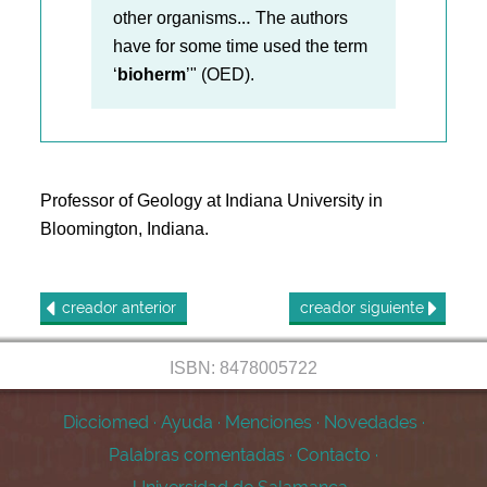
other organisms.‥ The authors
have for some time used the term
‘
bioherm
’" (OED).
Professor of Geology at Indiana University in
Bloomington, Indiana.
creador
anterior
creador
siguiente
ISBN: 8478005722
Dicciomed
·
Ayuda
·
Menciones
·
Novedades
·
Palabras comentadas
·
Contacto
·