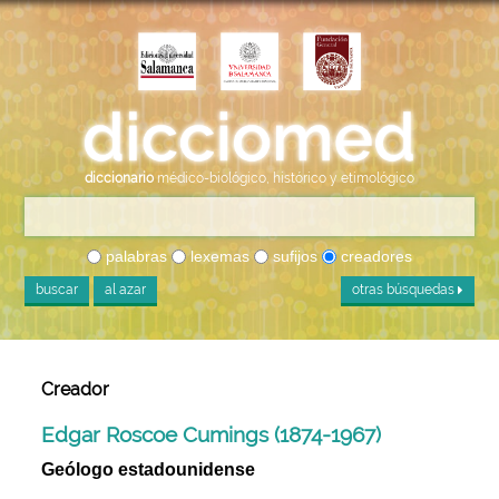
diccionario
médico-biológico, histórico y etimológico
palabras
lexemas
sufijos
creadores
buscar
al azar
otras búsquedas
Creador
Edgar Roscoe Cumings (1874-1967)
Geólogo estadounidense