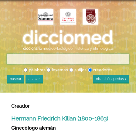
diccionario
médico-biológico, histórico y etimológico
palabras
lexemas
sufijos
creadores
buscar
al azar
otras búsquedas
Creador
Hermann Friedrich Kilian (1800-1863)
Ginecólogo alemán