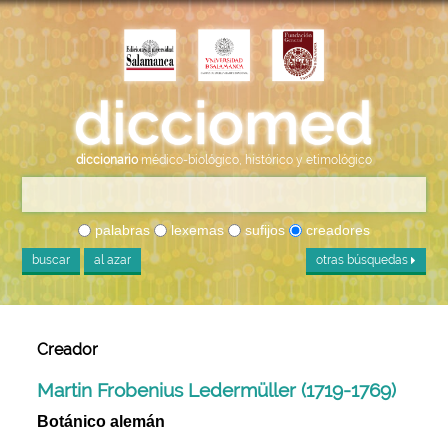
diccionario
médico-biológico, histórico y etimológico
palabras
lexemas
sufijos
creadores
buscar
al azar
otras búsquedas
Creador
Martin Frobenius Ledermüller (1719-1769)
Botánico alemán