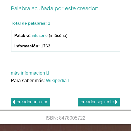
Palabra acuñada por este creador:
Total de palabras: 1
infusorio
(infūsōria)
1763
más información
Para saber más:
Wikipedia
creador
anterior
creador
siguiente
ISBN: 8478005722