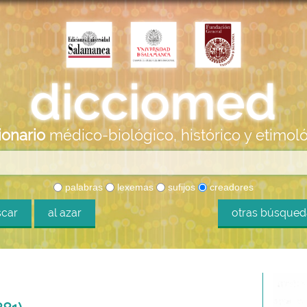
ionario
médico-biológico, histórico y etimol
palabras
lexemas
sufijos
creadores
car
al azar
otras búsque