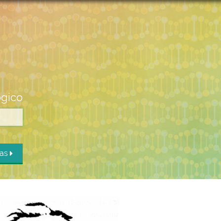
ógico
das