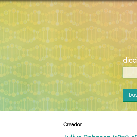
dicc
bus
Creador