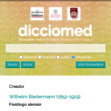
diccionario
médico-biológico, histórico y etimológico
palabras
lexemas
sufijos
creadores
buscar
al azar
otras búsquedas
Creador
Wilhelm Biedermann (1852-1929)
Fisiólogo alemán