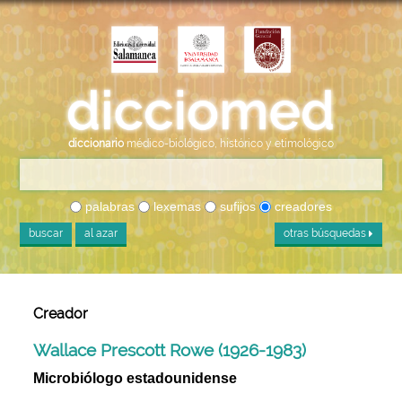
diccionario
médico-biológico, histórico y etimológico
palabras
lexemas
sufijos
creadores
buscar
al azar
otras búsquedas
Creador
Wallace Prescott Rowe (1926-1983)
Microbiólogo estadounidense