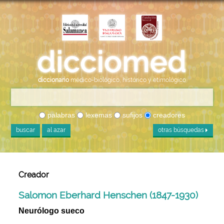
diccionario
médico-biológico, histórico y etimológico
palabras
lexemas
sufijos
creadores
buscar
al azar
otras búsquedas
Creador
Salomon Eberhard Henschen (1847-1930)
Neurólogo sueco