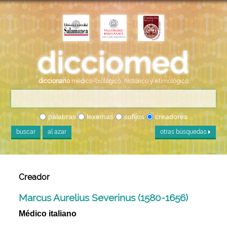
diccionario
médico-biológico, histórico y etimológico
palabras
lexemas
sufijos
creadores
buscar
al azar
otras búsquedas
Creador
Marcus Aurelius Severinus (1580-1656)
Médico italiano