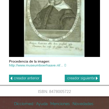
Procedencia de la imagen:
http://www.museumboerhaave.nl/...
creador
anterior
creador
siguiente
ISBN: 8478005722
Dicciomed
·
Ayuda
·
Menciones
·
Novedades
·