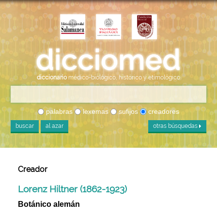
diccionario
médico-biológico, histórico y etimológico
palabras
lexemas
sufijos
creadores
buscar
al azar
otras búsquedas
Creador
Lorenz Hiltner (1862-1923)
Botánico alemán