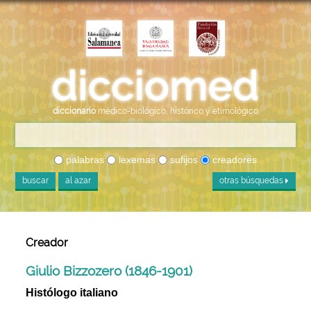
diccionario
médico-biológico, histórico y etimológico
palabras
lexemas
sufijos
creadores
buscar
al azar
otras búsquedas
Creador
Giulio Bizzozero (1846-1901)
Histólogo italiano