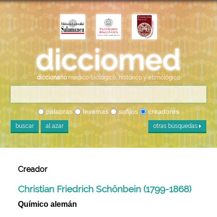
diccionario
médico-biológico, histórico y etimológico
palabras
lexemas
sufijos
creadores
buscar
al azar
otras búsquedas
Creador
Christian Friedrich Schönbein (1799-1868)
Químico alemán