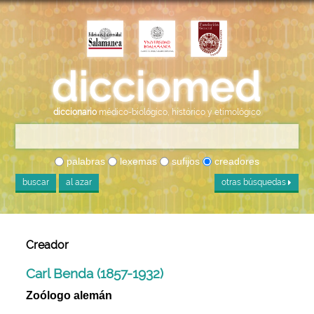
diccionario
médico-biológico, histórico y etimológico
palabras
lexemas
sufijos
creadores
buscar
al azar
otras búsquedas
Creador
Carl Benda (1857-1932)
Zoólogo alemán