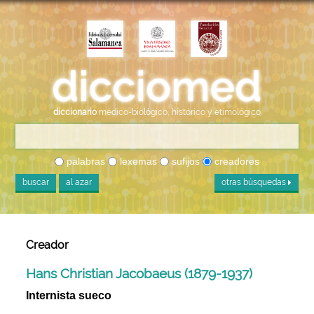
diccionario
médico-biológico, histórico y etimológico
palabras
lexemas
sufijos
creadores
buscar
al azar
otras búsquedas
Creador
Hans Christian Jacobaeus (1879-1937)
Internista sueco