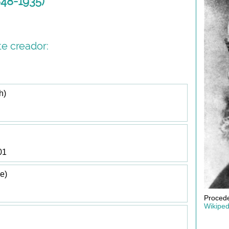
848-1935)
e creador:
h)
01
e)
Procede
Wikiped