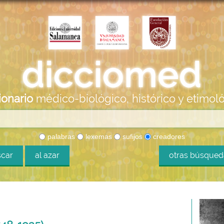
ionario
médico-biológico, histórico y etimol
palabras
lexemas
sufijos
creadores
car
al azar
otras búsque