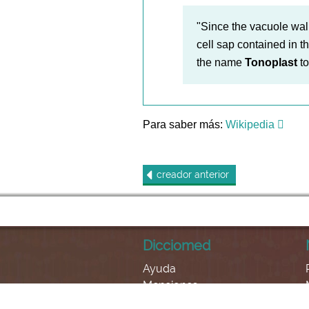
"Since the vacuole wal
cell sap contained in 
the name
Tonoplast
to
Para saber más:
Wikipedia
creador
anterior
Dicciomed
Ayuda
Menciones
Contacto