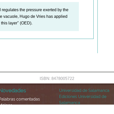
l regulates the pressure exerted by the
the vacuole, Hugo de Vries has applied
 this layer" (OED).
ISBN: 8478005722
Novedades
Universidad de Salamanca
Ediciones Universidad de
Palabras comentadas
Salamanca
Melena
Dioscórides interactivo