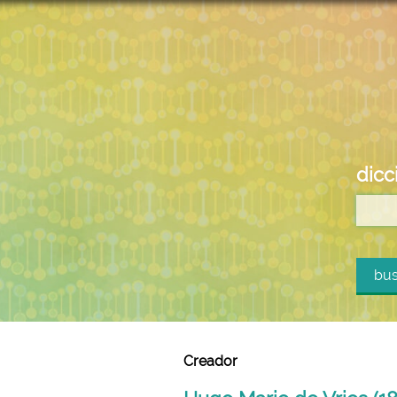
dicc
bus
Creador