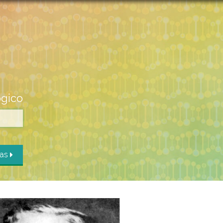
ógico
das