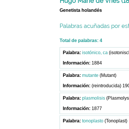
Hugo Marie de Vries (1
Genetista holandés
Palabras acuñadas por est
Total de palabras: 4
isotónico, ca
(isotonisc
1884
mutante
(Mutant)
(reintroducida) 19
plasmolisis
(Plasmolys
1877
tonoplasto
(Tonoplast)