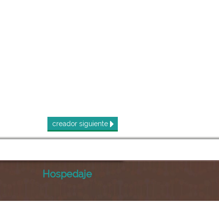
creador
siguiente
Hospedaje