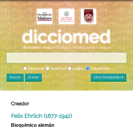
diccionario
médico-biológico, histórico y etimológico
palabras
lexemas
sufijos
creadores
buscar
al azar
otras búsquedas
Creador
Felix Ehrlich (1877-1942)
Bioquímico alemán