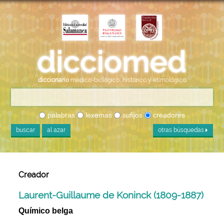
diccionario
médico-biológico, histórico y etimológico
palabras
lexemas
sufijos
creadores
buscar
al azar
otras búsquedas
Creador
Laurent-Guillaume de Koninck (1809-1887)
Químico belga