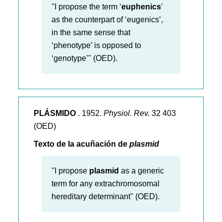
"I propose the term ‘
euphenics
’
as the counterpart of ‘eugenics’,
in the same sense that
‘phenotype’ is opposed to
‘genotype’" (OED).
PLÁSMIDO
. 1952.
Physiol. Rev.
32 403
(OED)
Texto de la acuñación de
plasmid
"I propose
plasmid
as a generic
term for any extrachromosomal
hereditary determinant" (OED).