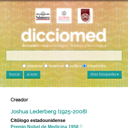
diccionario
médico-biológico, histórico y etimológico
palabras
lexemas
sufijos
creadores
buscar
al azar
otras búsquedas
Creador
Joshua Lederberg (1925-2008)
Citólogo estadounidense
Premio Nobel de Medicina 1958