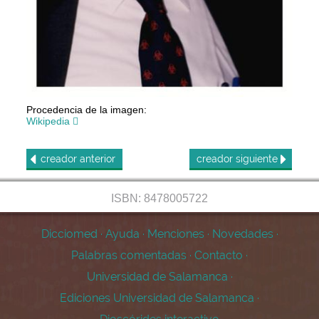
Procedencia de la imagen:
Wikipedia
creador
anterior
creador
siguiente
ISBN: 8478005722
Dicciomed
·
Ayuda
·
Menciones
·
Novedades
·
Palabras comentadas
·
Contacto
·
Universidad de Salamanca
·
Ediciones Universidad de Salamanca
·