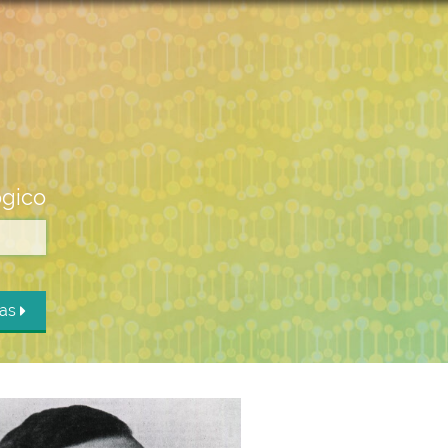
ógico
das