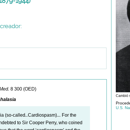
(1879-1944)
creador:
 Med.
8 300 (OED)
Cambió s
halasia
Procede
U.S. Nat
ia (so-called‥Cardiospasm).‥ For the
 indebted to Sir Cooper Perry, who coined