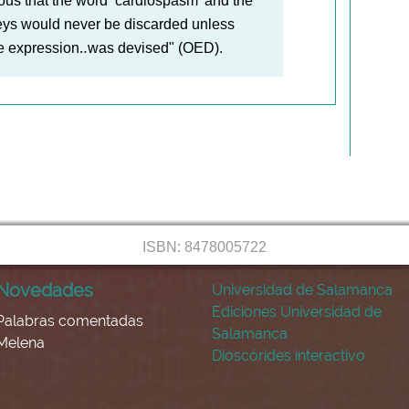
vious that the word ‘cardiospasm’ and the
eys would never be discarded unless
 expression‥was devised" (OED).
ISBN: 8478005722
Novedades
Universidad de Salamanca
Ediciones Universidad de
Palabras comentadas
Salamanca
Melena
Dioscórides interactivo