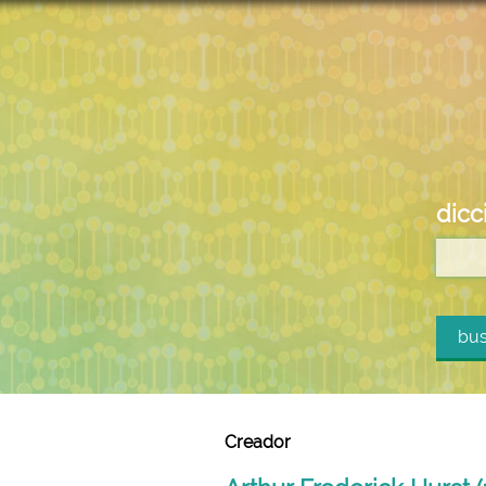
dicc
bus
Creador