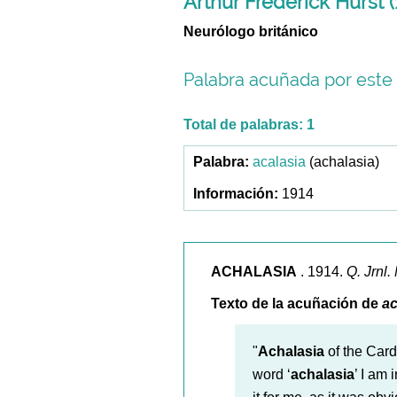
Arthur Frederick Hurst 
Neurólogo británico
Palabra acuñada por este 
Total de palabras: 1
acalasia
(achalasia)
1914
ACHALASIA
. 1914.
Q. Jrnl.
Texto de la acuñación de
ac
"
Achalasia
of the Card
word ‘
achalasia
’ I am