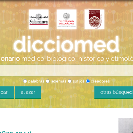
ionario
médico-biológico, histórico y etimol
palabras
lexemas
sufijos
creadores
car
al azar
otras búsque