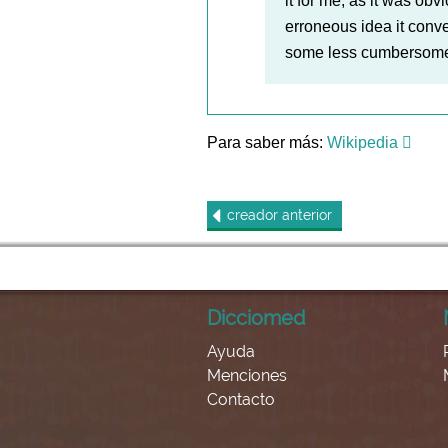
it for me, as it was ob
erroneous idea it conv
some less cumbersome
Para saber más:
Wikipedia
creador
anterior
Dicciomed
Ayuda
Menciones
Contacto