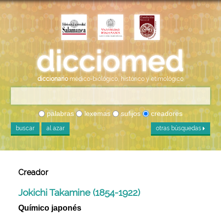
diccionario
médico-biológico, histórico y etimológico
palabras
lexemas
sufijos
creadores
buscar
al azar
otras búsquedas
Creador
Jokichi Takamine (1854-1922)
Químico japonés