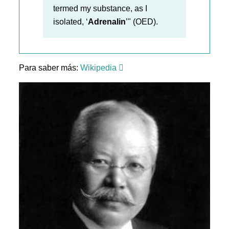
termed my substance, as I
isolated, ‘
Adrenalin
’" (OED).
Para saber más:
Wikipedia