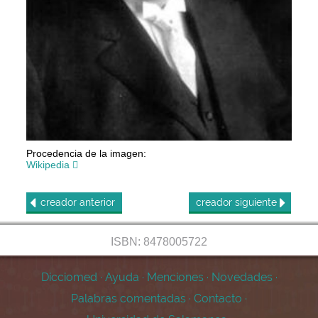
Procedencia de la imagen:
Wikipedia
creador
anterior
creador
siguiente
ISBN: 8478005722
Dicciomed
·
Ayuda
·
Menciones
·
Novedades
·
Palabras comentadas
·
Contacto
·