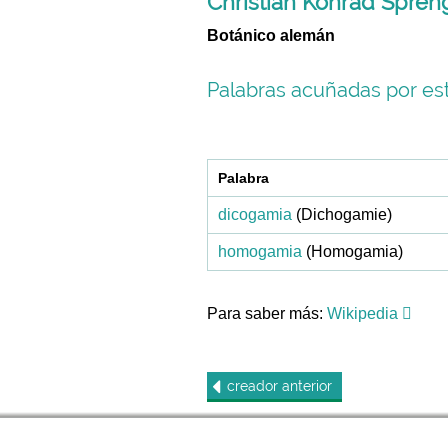
Christian Konrad Spreng
Botánico alemán
Palabras acuñadas por est
Palabra
dicogamia
(Dichogamie)
homogamia
(Homogamia)
Para saber más:
Wikipedia
creador
anterior