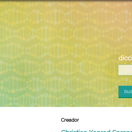
dicc
bus
Creador