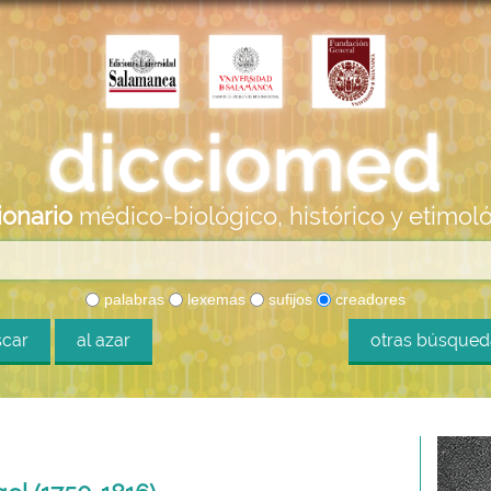
ionario
médico-biológico, histórico y etimol
palabras
lexemas
sufijos
creadores
car
al azar
otras búsque