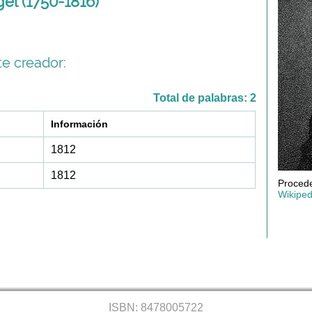
el (1750-1816)
e creador:
Total de palabras: 2
Información
1812
1812
Procede
Wikiped
ISBN: 8478005722