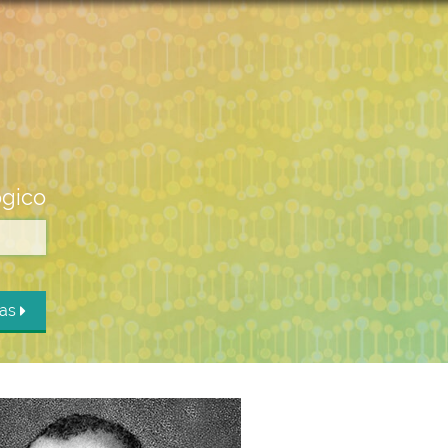
ógico
das