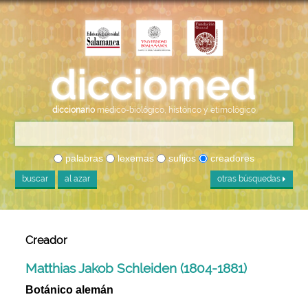
diccionario
médico-biológico, histórico y etimológico
palabras
lexemas
sufijos
creadores
buscar
al azar
otras búsquedas
Creador
Matthias Jakob Schleiden (1804-1881)
Botánico alemán