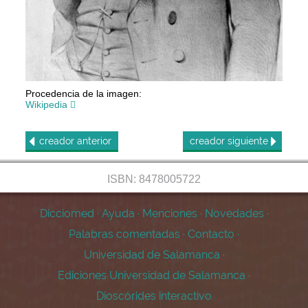
Procedencia de la imagen:
Wikipedia
creador
anterior
creador
siguiente
ISBN: 8478005722
Dicciomed
·
Ayuda
·
Menciones
·
Novedades
·
Palabras comentadas
·
Contacto
·
Universidad de Salamanca
·
Ediciones Universidad de Salamanca
·
Dioscórides interactivo