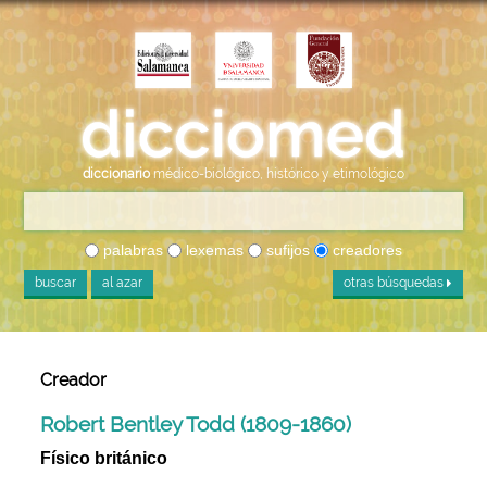
diccionario
médico-biológico, histórico y etimológico
palabras
lexemas
sufijos
creadores
buscar
al azar
otras búsquedas
Creador
Robert Bentley Todd (1809-1860)
Físico británico